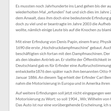
Es mussten noch Jahrhunderte ins Land gehen bis der a
wiederholten Mal „erfunden“ hat und sich dies im Jahre
dem Anwalt, dass ihm doch eine bedeutende Erfindung 
doch zu viel und er beantragte im Jahre 2003 die Aufhebu
wollte, nämlich einige Leute bis auf die Knochen zu blam
Mit einer Erfindung von Denis Papin, einem franz. Physik
1690 die erste „Hochdruckdampfmaschine“ gebaut. Auc
beschäftigten sich fortan mit den Dampfmaschinen. Der 
als den idealen Antrieb an. Er stellte der Öffentlichkeit
Deutschland gab es für Erfinder eine Aufbruchstimmun
entwickelte1876 den später nach ihm benannten Otto-M
Januar 1886. An diesem Tag erhielt der Erfinder Carl B
nahm die Motorisierung in Europa und in Amerika ihren 
Auf weitere Erfindungen soll jetzt nicht eingegangen we
Motorisierung zu Wort; so soll 1904 „ Wir, Wilhelm von
Das Auto ist nur eine vorübergehende Erscheinung, ich s