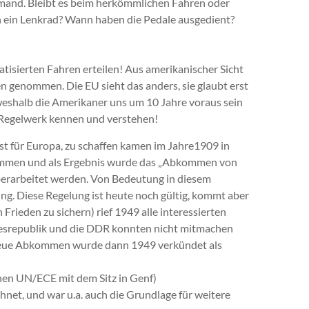
emand. Bleibt es beim herkömmlichen Fahren oder
ch ein Lenkrad? Wann haben die Pedale ausgedient?
isierten Fahren erteilen! Aus amerikanischer Sicht
n genommen. Die EU sieht das anders, sie glaubt erst
 weshalb die Amerikaner uns um 10 Jahre voraus sein
e Regelwerk kennen und verstehen!
st für Europa, zu schaffen kamen im Jahre1909 in
sammen und als Ergebnis wurde das „Abkommen von
erarbeitet werden. Von Bedeutung in diesem
g. Diese Regelung ist heute noch gültig, kommt aber
ieden zu sichern) rief 1949 alle interessierten
desrepublik und die DDR konnten nicht mitmachen
 neue Abkommen wurde dann 1949 verkündet als
nen UN/ECE mit dem Sitz in Genf)
et, und war u.a. auch die Grundlage für weitere