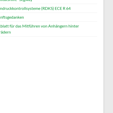
endruckkontrollsysteme (RDKS) ECE R 64
nftsgedanken
blatt für das Mitführen von Anhängern hinter
rädern