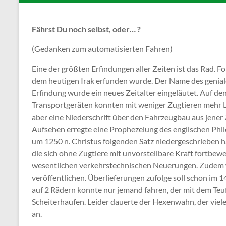
Fährst Du noch selbst, oder… ?
(Gedanken zum automatisierten Fahren)
Eine der größten Erfindungen aller Zeiten ist das Rad. Fo
dem heutigen Irak erfunden wurde. Der Name des geniale
Erfindung wurde ein neues Zeitalter eingeläutet. Auf de
Transportgeräten konnten mit weniger Zugtieren mehr La
aber eine Niederschrift über den Fahrzeugbau aus jener Ze
Aufsehen erregte eine Prophezeiung des englischen Phil
um 1250 n. Christus folgenden Satz niedergeschrieben h
die sich ohne Zugtiere mit unvorstellbare Kraft fortbew
wesentlichen verkehrstechnischen Neuerungen. Zudem war
veröffentlichen. Überlieferungen zufolge soll schon im 1
auf 2 Rädern konnte nur jemand fahren, der mit dem Teuf
Scheiterhaufen. Leider dauerte der Hexenwahn, der viel
an.