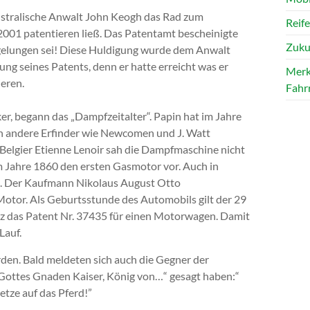
ustralische Anwalt John Keogh das Rad zum
Reif
 2001 patentieren ließ. Das Patentamt bescheinigte
Zuku
gelungen sei! Diese Huldigung wurde dem Anwalt
ng seines Patents, denn er hatte erreicht was er
Merk
ieren.
Fahr
er, begann das „Dampfzeitalter“. Papin hat im Jahre
h andere Erfinder wie Newcomen und J. Watt
Belgier Etienne Lenoir sah die Dampfmaschine nicht
 im Jahre 1860 den ersten Gasmotor vor. Auch in
g. Der Kaufmann Nikolaus August Otto
otor. Als Geburtsstunde des Automobils gilt der 29
enz das Patent Nr. 37435 für einen Motorwagen. Damit
Lauf.
rden. Bald meldeten sich auch die Gegner der
 Gottes Gnaden Kaiser, König von…“ gesagt haben:“
etze auf das Pferd!”