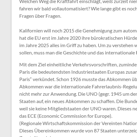
Welchen Weg die Kraftfahrt einschlägt, weiß zurzeit ni
fahren wir bald vollautomatisiert? Wie lange gibt es no
Fragen über Fragen.
Kalifornien will noch 2015 die Genehmigung zum automat
hat die EU erst im Jahre 2020 ihre bürokratischen Hürde
im Jahre 2025 alles im Griff zu haben. Um zu verstehen
sollen, muss man die Geschichte und das international
Mit dem Ziel einheitliche Verkehrsvorschriften, zuminde
Paris die bedeutendsten Industriestaaten Europas zu
Paris“ verkündet. Schon 1926 musste das Abkommen üb
Abkommen war die internationale Fahrerlaubnis-Regelun
nicht mehr zur Anwendung. Die UNO (gegr. 1945 um den Fr
Staaten auf, ein neues Abkommen zu schaffen. Die Bun
weil sie keine Mitgliedstaaten der UNO waren. Dieses
das ECE (Economic Commission for Europe).
(Regionale Wirtschaftskommission der Vereinten Natio
Dieses Übereinkommen wurde von 87 Staaten unterzeichn