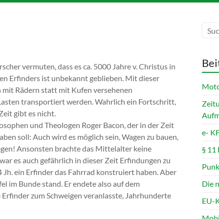
Bei
rscher vermuten, dass es ca. 5000 Jahre v. Christus in
n Erfinders ist unbekannt geblieben. Mit dieser
Motor
n mit Rädern statt mit Kufen versehenen
sten transportiert werden. Wahrlich ein Fortschritt,
Zeit
it gibt es nicht.
Aufm
osophen und Theologen Roger Bacon, der in der Zeit
e- K
aben soll: Auch wird es möglich sein, Wagen zu bauen,
egen! Ansonsten brachte das Mittelalter keine
§ 11
 es auch gefährlich in dieser Zeit Erfindungen zu
Punk
4 Jh. ein Erfinder das Fahrrad konstruiert haben. Aber
el im Bunde stand. Er endete also auf dem
Die 
e Erfinder zum Schweigen veranlasste, Jahrhunderte
EU-K
Mobi