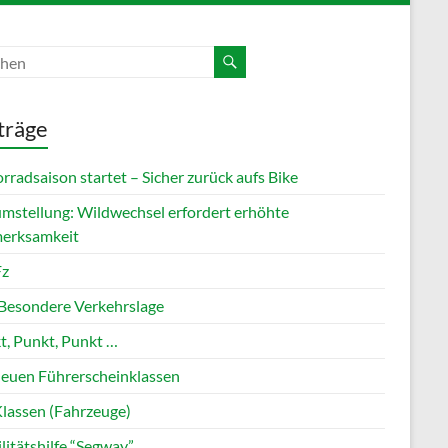
träge
radsaison startet – Sicher zurück aufs Bike
umstellung: Wildwechsel erfordert erhöhte
erksamkeit
Fz
 Besondere Verkehrslage
t, Punkt, Punkt …
neuen Führerscheinklassen
lassen (Fahrzeuge)
litätshilfe “Segway”