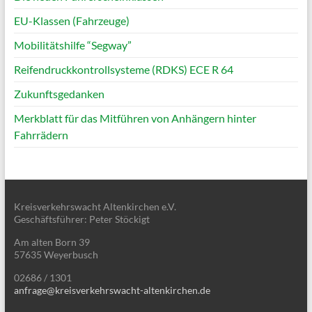
EU-Klassen (Fahrzeuge)
Mobilitätshilfe “Segway”
Reifendruckkontrollsysteme (RDKS) ECE R 64
Zukunftsgedanken
Merkblatt für das Mitführen von Anhängern hinter
Fahrrädern
Kreisverkehrswacht Altenkirchen e.V.
Geschäftsführer: Peter Stöckigt
Am alten Born 39
57635 Weyerbusch
02686 / 1301
anfrage@kreisverkehrswacht-altenkirchen.de