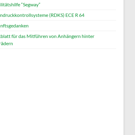
litätshilfe “Segway”
endruckkontrollsysteme (RDKS) ECE R 64
nftsgedanken
blatt für das Mitführen von Anhängern hinter
rädern