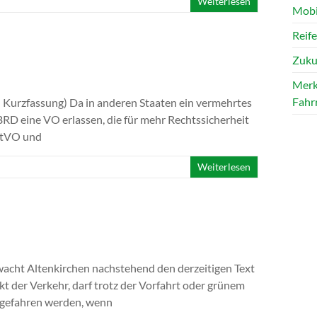
Weiterlesen
Mobi
Reif
Zuku
Merk
Fahr
n Kurzfassung) Da in anderen Staaten ein vermehrtes
BRD eine VO erlassen, die für mehr Rechtssicherheit
 StVO und
Weiterlesen
wacht Altenkirchen nachstehend den derzeitigen Text
kt der Verkehr, darf trotz der Vorfahrt oder grünem
ngefahren werden, wenn